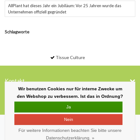
AllPlant hat dieses Jahr ein Jubiläum: Vor 25 Jahren wurde das
Unternehmen offiziell gegründet
Schlagworte
Tissue Culture
Kontakt
Wir benutzen Cookies nur für interne Zwecke um
Kontakt
den Webshop zu verbessern. Ist das in Ordnung?
Folge uns
Ja
Nein
Copyright © 2026 - Gootjes-Allplant B.V. - All rights reserved - Theme by
InStijl
Media
Für weitere Informationen beachten Sie bitte unsere
Datenschutzerklärung. »