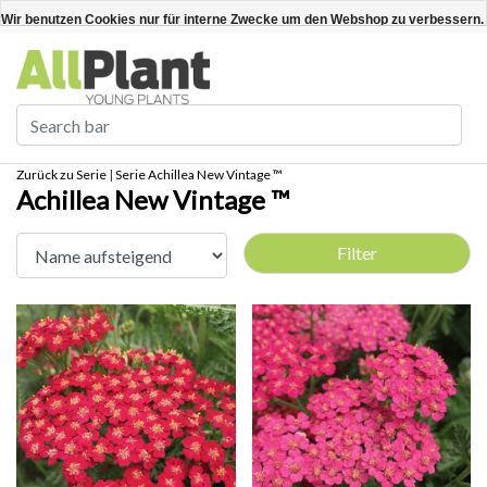
Deutsch
Kundenkonto anlegen / anmelden
Wir benutzen Cookies nur für interne Zwecke um den Webshop zu verbessern. 
Ja
Nein
Für weitere Informationen beachten Sie bitte unsere Datenschutzerklärung. »
Zurück zu Serie
|
Serie
Achillea New Vintage ™
Achillea New Vintage ™
Filter