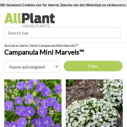
Deutsch
Kundenkonto anlegen / anmelden
Wir benutzen Cookies nur für interne Zwecke um den Webshop zu verbessern. 
Ja
Nein
Für weitere Informationen beachten Sie bitte unsere Datenschutzerklärung. »
Zurück zu Serie
|
Serie
Campanula Mini Marvels™
Campanula Mini Marvels™
Filter