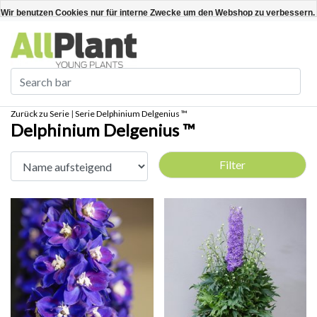
Deutsch
Kundenkonto anlegen / anmelden
Wir benutzen Cookies nur für interne Zwecke um den Webshop zu verbessern. 
Ja
Nein
Für weitere Informationen beachten Sie bitte unsere Datenschutzerklärung. »
Zurück zu Serie
|
Serie
Delphinium Delgenius ™
Delphinium Delgenius ™
Filter