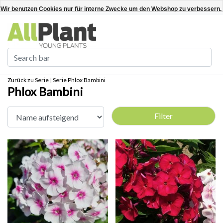
Deutsch
Kundenkonto anlegen / anmelden
Wir benutzen Cookies nur für interne Zwecke um den Webshop zu verbessern. 
Ja
Nein
Für weitere Informationen beachten Sie bitte unsere Datenschutzerklärung. »
Zurück zu Serie
|
Serie
Phlox Bambini
Phlox Bambini
Filter