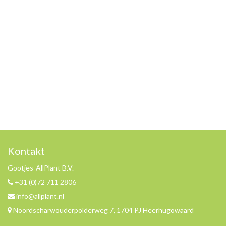
Kontakt
Gootjes-AllPlant B.V.
+31 (0)72 711 2806
info@allplant.nl
Noordscharwouderpolderweg 7, 1704 PJ Heerhugowaard