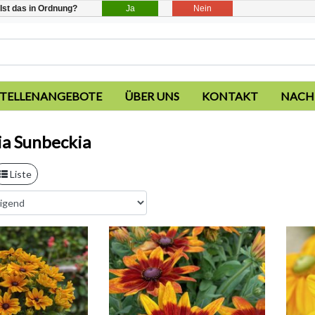
Ja
Nein
Ist das in Ordnung?
STELLENANGEBOTE
ÜBER UNS
KONTAKT
NACH
a Sunbeckia
Liste