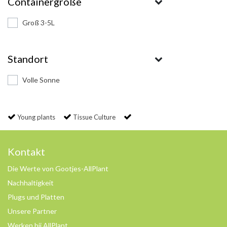
Containergröße
Groß 3-5L
Standort
Volle Sonne
Young plants
Tissue Culture
Kontakt
Die Werte von Gootjes-AllPlant
Nachhaltigkeit
Plugs und Platten
Unsere Partner
Werken bij AllPlant