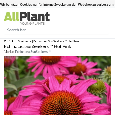
Deutsch
Kundenkonto anlegen / anmelden
Wir benutzen Cookies nur für interne Zwecke um den Webshop zu verbessern. 
Ja
Nein
Für weitere Informationen beachten Sie bitte unsere Datenschutzerklärung. »
Zurück zu Startseite
|
Echinacea SunSeekers ™ Hot Pink
Echinacea SunSeekers ™ Hot Pink
Marke:
Echinacea SunSeekers ™