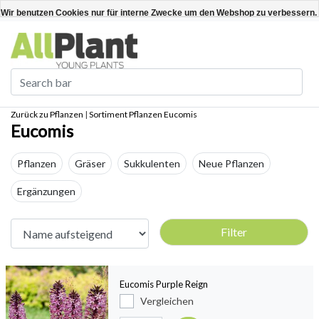
Deutsch
Kundenkonto anlegen / anmelden
Wir benutzen Cookies nur für interne Zwecke um den Webshop zu verbessern. 
Ja
Nein
Für weitere Informationen beachten Sie bitte unsere Datenschutzerklärung. »
Zurück zu Pflanzen
|
Sortiment
Pflanzen
Eucomis
Eucomis
Pflanzen
Gräser
Sukkulenten
Neue Pflanzen
Ergänzungen
Filter
Eucomis Purple Reign
Vergleichen