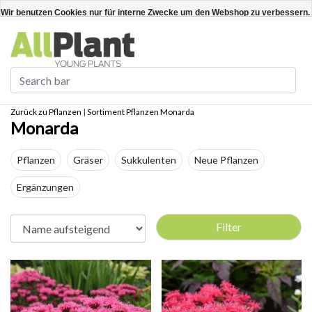
Deutsch
Kundenkonto anlegen / anmelden
Wir benutzen Cookies nur für interne Zwecke um den Webshop zu verbessern. 
Ja
Nein
Für weitere Informationen beachten Sie bitte unsere Datenschutzerklärung. »
Zurück zu Pflanzen
|
Sortiment
Pflanzen
Monarda
Monarda
Pflanzen
Gräser
Sukkulenten
Neue Pflanzen
Ergänzungen
Filter