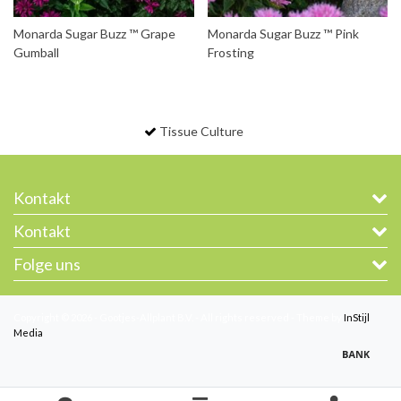
Monarda Sugar Buzz ™ Grape
Monarda Sugar Buzz ™ Pink
Gumball
Frosting
Tissue Culture
Kontakt
Kontakt
Folge uns
Copyright © 2026 - Gootjes-Allplant B.V. - All rights reserved - Theme by
InStijl
Media