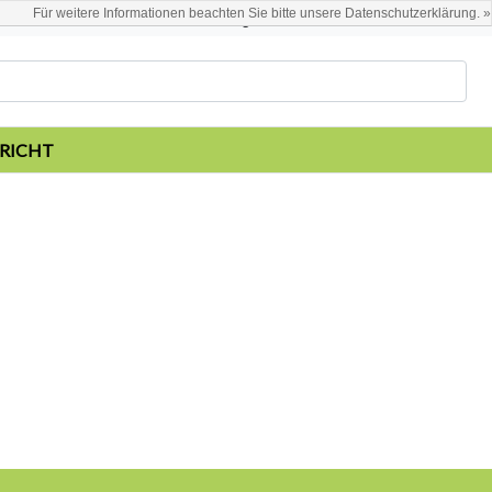
Für weitere Informationen beachten Sie bitte unsere Datenschutzerklärung. »
Deutsch
Kundenkonto anlegen / anmelden
RICHT