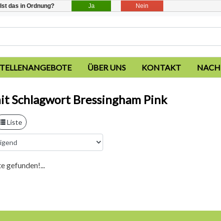
Ja
Nein
Ist das in Ordnung?
STELLENANGEBOTE
ÜBER UNS
KONTAKT
NACH
mit Schlagwort Bressingham Pink
Liste
e gefunden!...