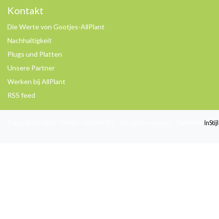
Kontakt
Die Werte von Gootjes-AllPlant
Nachhaltigkeit
Plugs und Platten
Unsere Partner
Werken bij AllPlant
RSS feed
Copyright © 2026 - Gootjes-Allplant B.V. - All rights reserved - Theme by
InSti