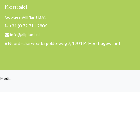
Kontakt
Gootjes-AllPlant B.V.
+31 (0)72 711 2806
info@allplant.nl
Noordscharwouderpolderweg 7, 1704 PJ Heerhugowaard
jl Media