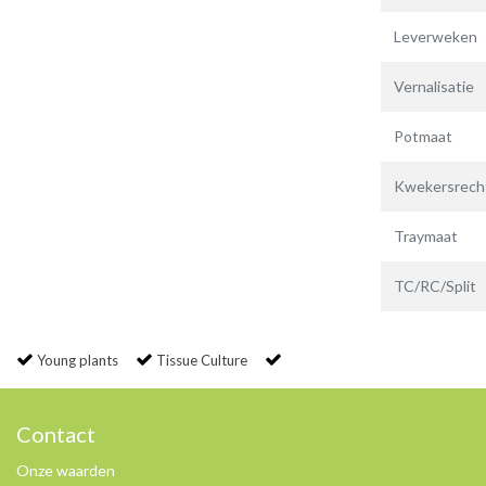
Leverweken
Vernalisatie
Potmaat
Kwekersrech
Traymaat
TC/RC/Split
Young plants
Tissue Culture
Contact
Onze waarden