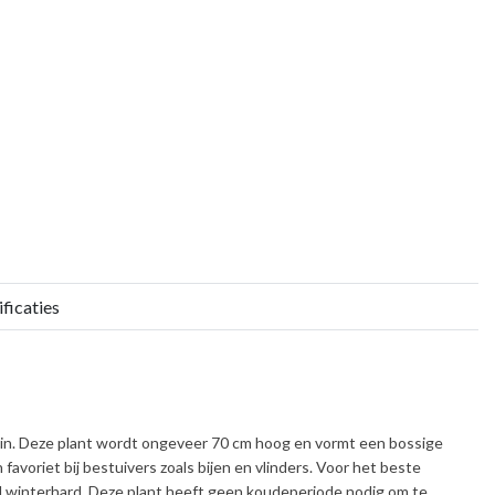
ficaties
tuin. Deze plant wordt ongeveer
70 cm
hoog en vormt een bossige
n favoriet bij bestuivers zoals bijen en vlinders. Voor het beste
 winterhard
. Deze plant heeft geen koudeperiode nodig om te