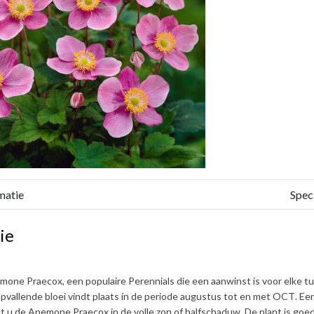
matie
Speci
ie
mone Praecox
, een populaire Perennials die een aanwinst is voor elke 
opvallende bloei vindt plaats in de periode
augustus tot en met OCT
. Ee
st u de
Anemone Praecox
in de volle zon of halfschaduw. De plant is
goed