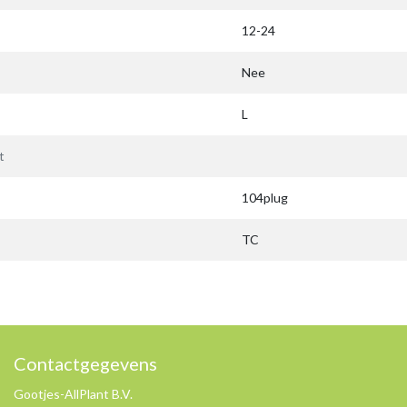
12-24
Nee
L
t
104plug
TC
Contactgegevens
Gootjes-AllPlant B.V.