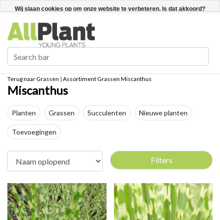
Nederlands
Registreren / Inloggen
Wij slaan cookies op om onze website te verbeteren. Is dat akkoord?
Ja
Nee
Meer over cookies »
Terug naar Grassen
|
Assortiment
Grassen
Miscanthus
Miscanthus
Planten
Grassen
Succulenten
Nieuwe planten
Toevoegingen
Filters