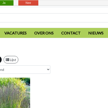
Ja
Nee
VACATURES
OVER ONS
CONTACT
NIEUWS
Lijst