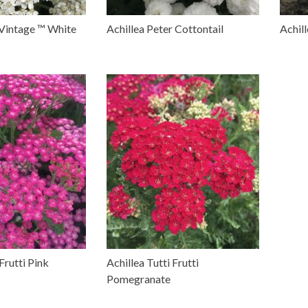
Vintage ™ White
Achillea Peter Cottontail
Achil
Frutti Pink
Achillea Tutti Frutti
Pomegranate