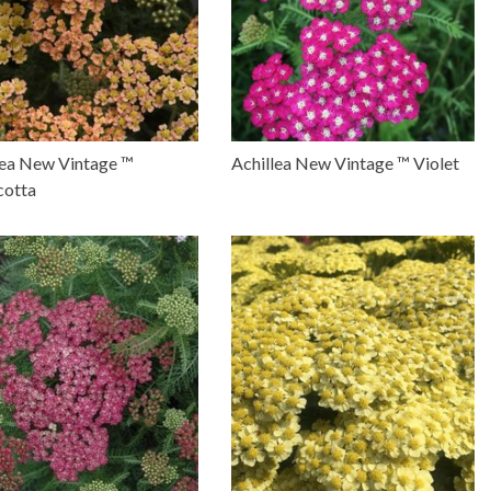
lea New Vintage ™
Achillea New Vintage ™ Violet
cotta