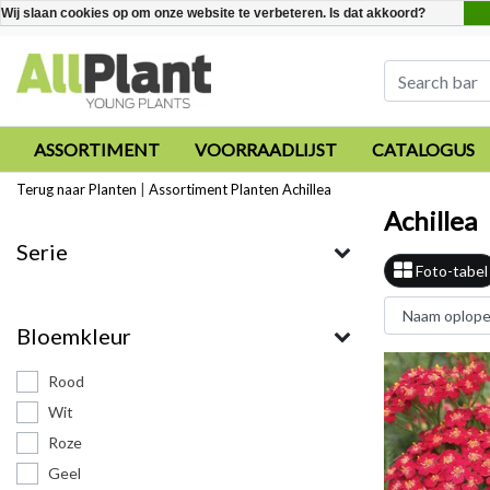
Wij slaan cookies op om onze website te verbeteren. Is dat akkoord?
ASSORTIMENT
VOORRAADLIJST
CATALOGUS
Terug naar Planten
|
Assortiment
Planten
Achillea
Achillea
Serie
Foto-tabel
Bloemkleur
Rood
Wit
Roze
Geel