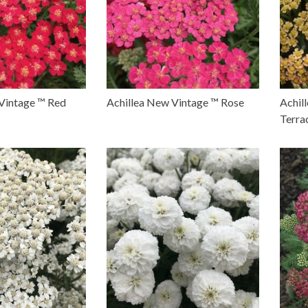
Vintage ™ Red
Achillea New Vintage ™ Rose
Achil
Terra