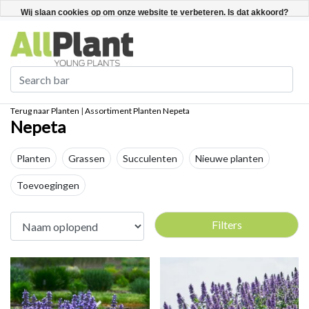
Nederlands
Registreren / Inloggen
Wij slaan cookies op om onze website te verbeteren. Is dat akkoord?
Ja
Nee
Meer over cookies »
Terug naar Planten
|
Assortiment
Planten
Nepeta
Nepeta
Planten
Grassen
Succulenten
Nieuwe planten
Toevoegingen
Filters