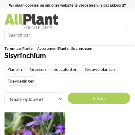
Nederlands
Registreren / Inloggen
Wij slaan cookies op om onze website te verbeteren. Is dat akkoord?
Ja
Nee
Meer over cookies »
Terug naar Planten
|
Assortiment
Planten
Sisyrinchium
Sisyrinchium
Planten
Grassen
Succulenten
Nieuwe planten
Toevoegingen
Filters