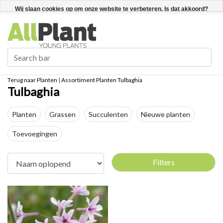
Nederlands
Registreren / Inloggen
Wij slaan cookies op om onze website te verbeteren. Is dat akkoord?
Ja
Nee
Meer over cookies »
Terug naar Planten
|
Assortiment
Planten
Tulbaghia
Tulbaghia
Planten
Grassen
Succulenten
Nieuwe planten
Toevoegingen
Filters