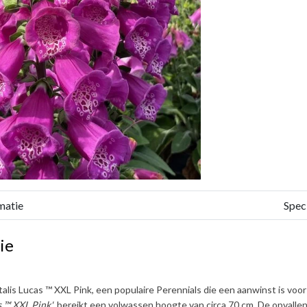
matie
Speci
ie
talis Lucas ™ XXL Pink
, een populaire Perennials die een aanwinst is voo
 ™ XXL Pink'
, bereikt een volwassen hoogte van circa
70 cm
. De opvalle