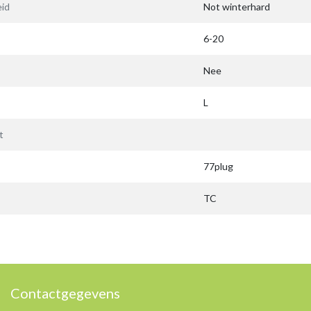
id
Not winterhard
6-20
Nee
L
t
77plug
TC
Contactgegevens