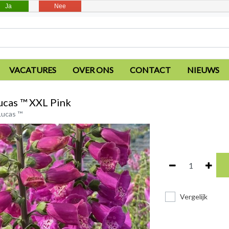
Ja
Nee
VACATURES
OVER ONS
CONTACT
NIEUWS
Lucas ™ XXL Pink
 Lucas ™
Vergelijk