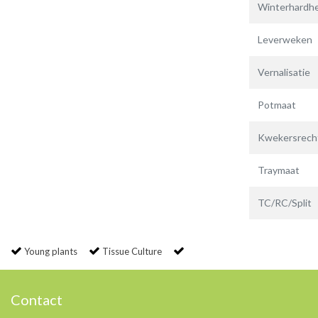
Winterhardhe
Leverweken
Vernalisatie
Potmaat
Kwekersrech
Traymaat
TC/RC/Split
Young plants
Tissue Culture
Contact