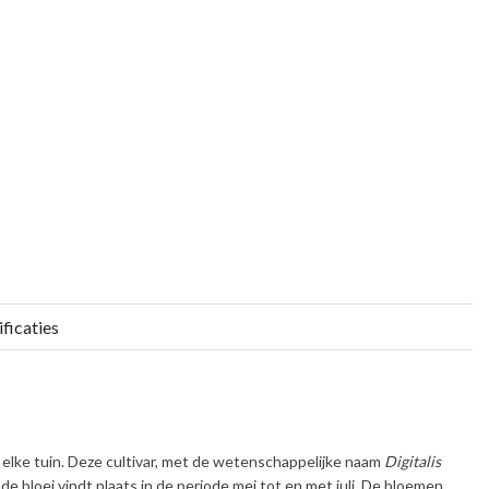
ficaties
r elke tuin. Deze cultivar, met de wetenschappelijke naam
Digitalis
nde bloei vindt plaats in de periode
mei tot en met juli
. De bloemen