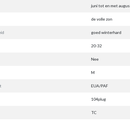
juni tot en met augu
de volle zon
id
goed winterhard
20-32
Nee
M
t
EUA/PAF
104plug
TC