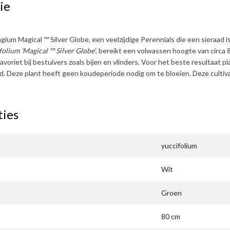
ie
gium Magical ™ Silver Globe
, een veelzijdige Perennials die een sieraad 
olium 'Magical ™ Silver Globe'
, bereikt een volwassen hoogte van circa
favoriet bij bestuivers zoals bijen en vlinders. Voor het beste resultaat p
rd
. Deze plant heeft geen koudeperiode nodig om te bloeien. Deze cult
ties
yuccifolium
Wit
Groen
80 cm