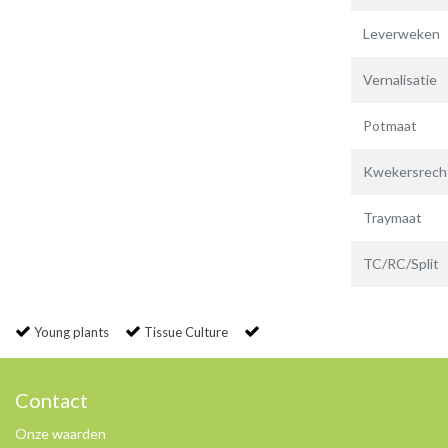
Leverweken
Vernalisatie
Potmaat
Kwekersrech
Traymaat
TC/RC/Split
Young plants
Tissue Culture
Contact
Onze waarden