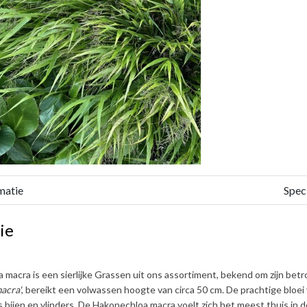
matie
Speci
ie
a macra
is een sierlijke Grassen uit ons assortiment, bekend om zijn be
acra'
, bereikt een volwassen hoogte van circa
50 cm
. De prachtige bloei
s bijen en vlinders. De
Hakonechloa macra
voelt zich het meest thuis in 