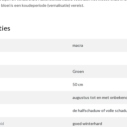
bloei is een koudeperiode (vernalisatie) vereist.
ties
macra
Groen
50 cm
augustus tot en met onbeken
de halfschaduw of volle schad
id
goed winterhard