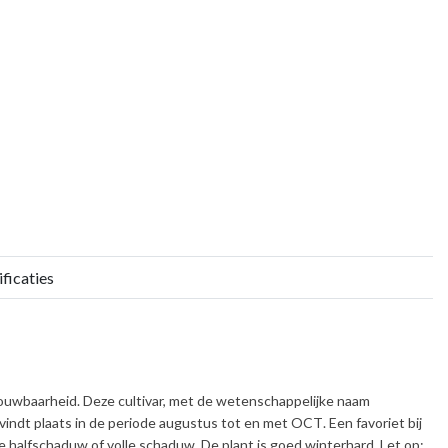
ficaties
trouwbaarheid. Deze cultivar, met de wetenschappelijke naam
 vindt plaats in de periode
augustus tot en met OCT
. Een favoriet bij
de halfschaduw of volle schaduw. De plant is
goed winterhard
. Let op: