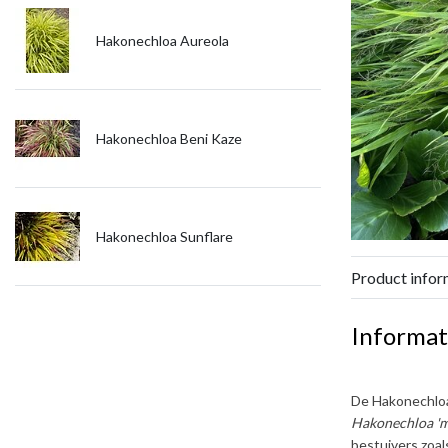
Hakonechloa Aureola
Hakonechloa Beni Kaze
Hakonechloa Sunflare
Product infor
Informat
De
Hakonechlo
Hakonechloa 'm
bestuivers zoal