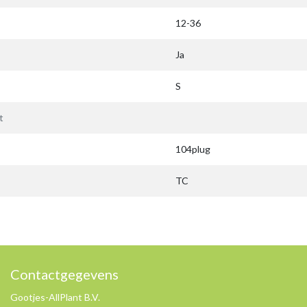
12-36
Ja
S
t
104plug
TC
Contactgegevens
Gootjes-AllPlant B.V.