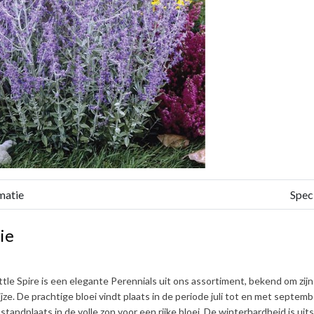
matie
Speci
ie
ttle Spire
is een elegante Perennials uit ons assortiment, bekend om zi
jze. De prachtige bloei vindt plaats in de periode
juli tot en met septemb
standplaats in de volle zon voor een rijke bloei. De winterhardheid is uit