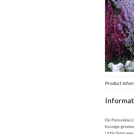
Product infor
Informat
De
Perovskia Li
bossige groeiwi
Little Spire
een 