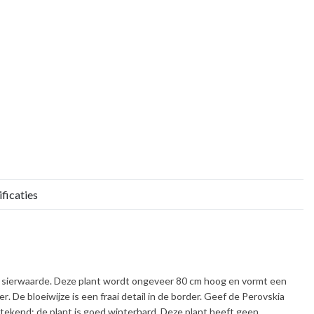
ficaties
jn sierwaarde. Deze plant wordt ongeveer
80 cm
hoog en vormt een
er
. De bloeiwijze is een fraai detail in de border. Geef de
Perovskia
stekend; de plant is
goed winterhard
. Deze plant heeft geen