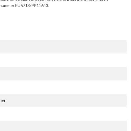
der nummer EU6713/PP11643.
ber