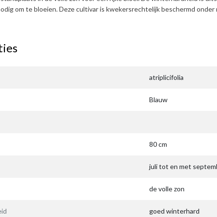
odig om te bloeien. Deze cultivar is kwekersrechtelijk beschermd on
ties
atriplicifolia
Blauw
80 cm
juli tot en met septem
de volle zon
id
goed winterhard