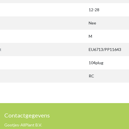
12-28
Nee
M
t
EU6713/PP11643
104plug
RC
Contactgegevens
Gootjes-AllPlant B.V.