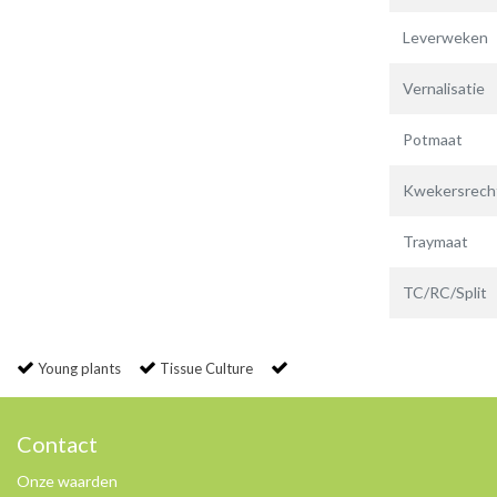
Leverweken
Vernalisatie
Potmaat
Kwekersrech
Traymaat
TC/RC/Split
Young plants
Tissue Culture
Contact
Onze waarden