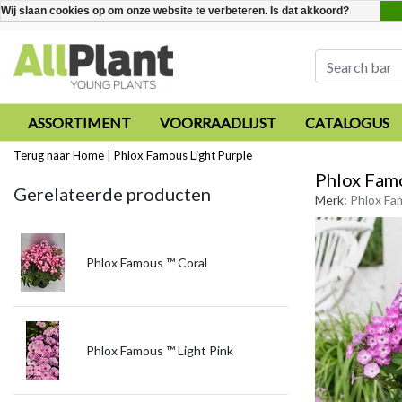
Wij slaan cookies op om onze website te verbeteren. Is dat akkoord?
ASSORTIMENT
VOORRAADLIJST
CATALOGUS
Terug naar Home
|
Phlox Famous Light Purple
Phlox Famo
Gerelateerde producten
Merk:
Phlox Fa
Phlox Famous ™ Coral
Phlox Famous ™ Light Pink