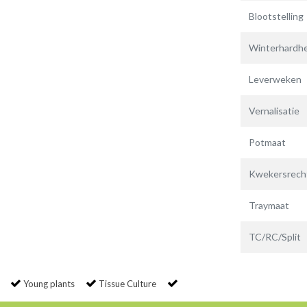
Blootstelling
Winterhardhe
Leverweken
Vernalisatie
Potmaat
Kwekersrech
Traymaat
TC/RC/Split
Young plants
Tissue Culture