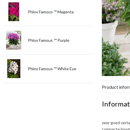
Phlox Famous ™ Magenta
Phlox Famous ™ Purple
Phlox Famous ™ White Eye
Product infor
Informat
zeer goed verta
compacte hoog