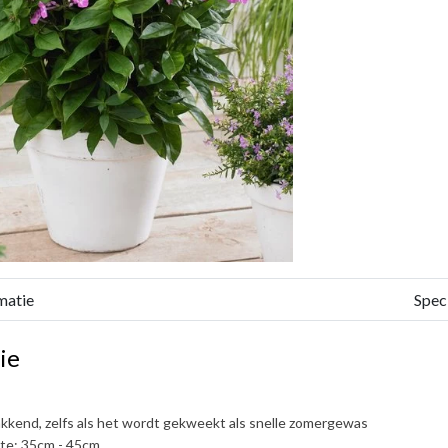
matie
Speci
ie
kkend, zelfs als het wordt gekweekt als snelle zomergewas
te; 35cm - 45cm