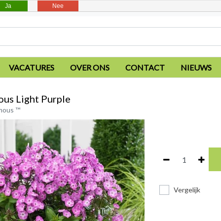
Ja
Nee
VACATURES
OVER ONS
CONTACT
NIEUWS
us Light Purple
mous ™
Vergelijk