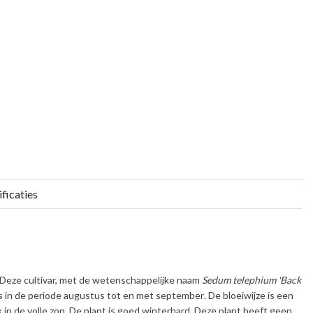
ficaties
n. Deze cultivar, met de wetenschappelijke naam
Sedum telephium 'Back
ts in de periode
augustus tot en met september
. De bloeiwijze is een
k
in de volle zon. De plant is
goed winterhard
. Deze plant heeft geen