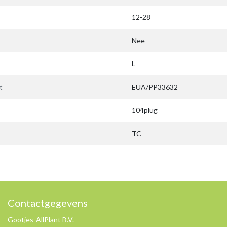
12-28
Nee
L
t
EUA/PP33632
104plug
TC
Contactgegevens
Gootjes-AllPlant B.V.