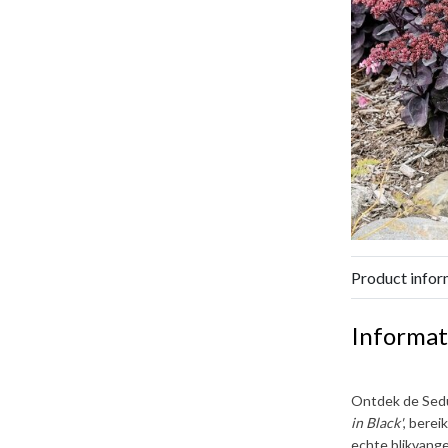
Product infor
Informat
Ontdek de
Sed
in Black'
, berei
echte blikvange