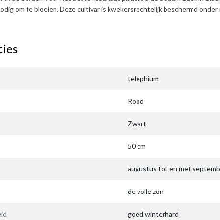
odig om te bloeien. Deze cultivar is kwekersrechtelijk beschermd ond
ties
telephium
Rood
Zwart
50 cm
augustus tot en met septemb
de volle zon
id
goed winterhard