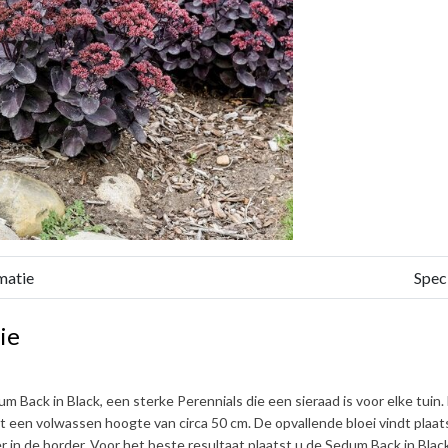
matie
Speci
ie
um Back in Black
, een sterke Perennials die een sieraad is voor elke tui
kt een volwassen hoogte van circa
50 cm
. De opvallende bloei vindt plaa
r in de border. Voor het beste resultaat plaatst u de
Sedum Back in Blac