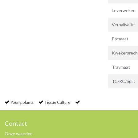
Leverweken
Vernalisatie
Potmaat
Kwekersrech
Traymaat
TC/RC/Split
Young plants
Tissue Culture
Contact
Onze waarden