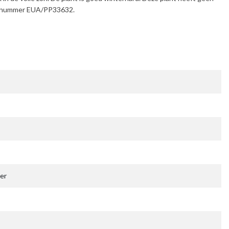
er nummer EUA/PP33632.
er