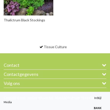
Thalictrum Black Stockings
Tissue Culture
Contact
Contactgegevens
Volg ons
Copyright © 2026 - Gootjes-Allplant B.V. - All rights reserved - Theme by
InStijl
Media