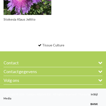
Stokesia Klaus Jelitto
Tissue Culture
Contact
Contactgegevens
Volg ons
Copyright © 2026 - Gootjes-Allplant B.V. - All rights reserved - Theme by
InStijl
Media