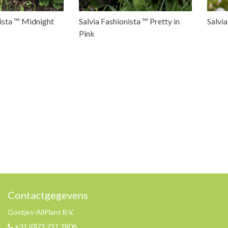
nista ™ Midnight
Salvia Fashionista ™ Pretty in
Salvi
Pink
Contactgegevens
Gootjes-AllPlant B.V.
+31 (0)72 711 2806