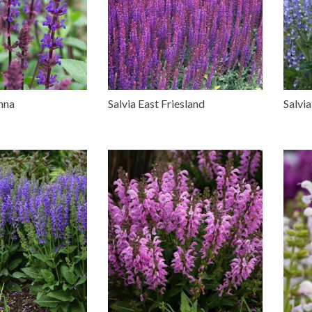
nna
Salvia East Friesland
Salvi