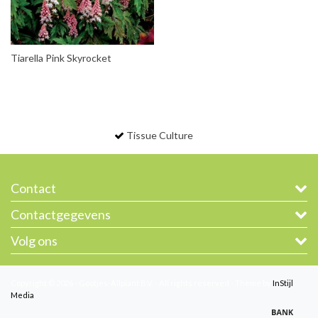
Tiarella Pink Skyrocket
Tissue Culture
Contact
Contactgegevens
Volg ons
Copyright © 2026 - Gootjes-Allplant B.V. - All rights reserved - Theme by
InStijl
Media