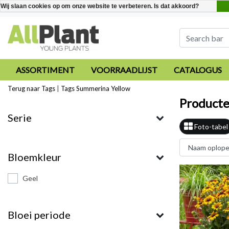
Wij slaan cookies op om onze website te verbeteren. Is dat akkoord?
ASSORTIMENT
VOORRAADLIJST
CATALOGUS
Terug naar Tags
|
Tags
Summerina Yellow
Producte
Serie
Foto-tabel
Bloemkleur
Geel
Bloei periode