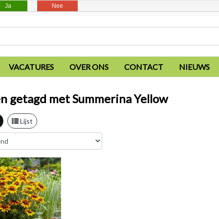
Ja
Nee
VACATURES
OVER ONS
CONTACT
NIEUWS
n getagd met Summerina Yellow
Lijst