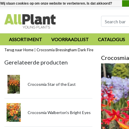
Wij slaan cookies op om onze website te verbeteren. Is dat akkoord?
ASSORTIMENT
VOORRAADLIJST
CATALOGUS
Terug naar Home
|
Crocosmia Bressingham Dark Fire
Crocosmia
Gerelateerde producten
Crocosmia Star of the East
Crocosmia Walberton's Bright Eyes