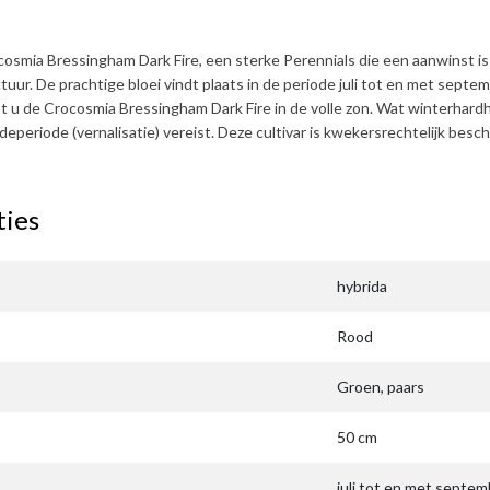
cosmia Bressingham Dark Fire
, een sterke Perennials die een aanwinst i
uur. De prachtige bloei vindt plaats in de periode
juli tot en met septe
st u de
Crocosmia Bressingham Dark Fire
in de volle zon. Wat winterhardh
udeperiode (vernalisatie) vereist. Deze cultivar is kwekersrechtelijk 
ties
hybrida
Rood
Groen, paars
50 cm
juli tot en met septem