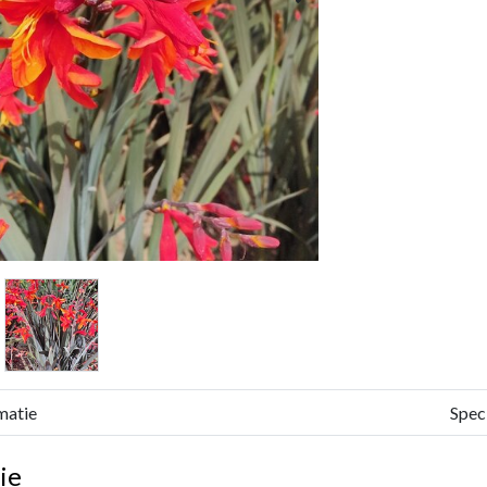
matie
Speci
ie