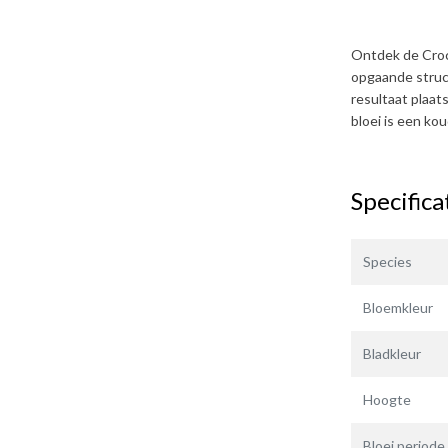
Ontdek de
Cro
opgaande struct
resultaat plaat
bloei is een ko
Specifica
Species
Bloemkleur
Bladkleur
Hoogte
Bloei periode