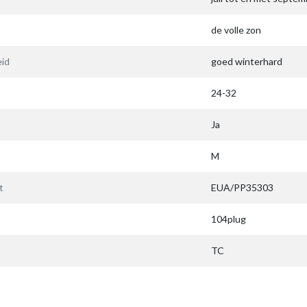
de volle zon
id
goed winterhard
24-32
Ja
M
t
EUA/PP35303
104plug
TC