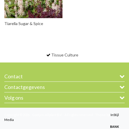
Tiarella Sugar & Spice
Tissue Culture
Contact
Contactgegevens
Volg ons
Copyright © 2026 - Gootjes-Allplant B.V. - All rights reserved - Theme by
InStijl
Media